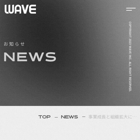
COPYRIGHT 2023 WAVE INC. ALL RIGHT RESERVED.
TOP
お知らせ
COMPANY
NEWS
SERVICE
RECRUIT
NEWS
事業成長と組織拡大に…
TOP
NEWS
COLUMN