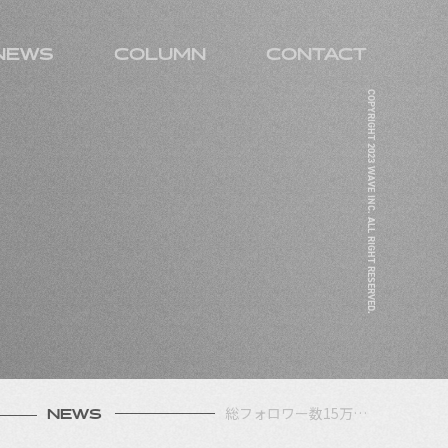
NEWS
COLUMN
CONTACT
COPYRIGHT 2023 WAVE INC. ALL RIGHT RESERVED.
総フォロワー数15万…
NEWS